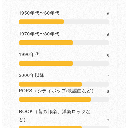
1950年代〜60年代
5
1970年代〜80年代
6
1990年代
6
2000年以降
7
POPS（シティポップ/歌謡曲など）
8
ROCK（昔の邦楽、洋楽ロックな
ど）
7