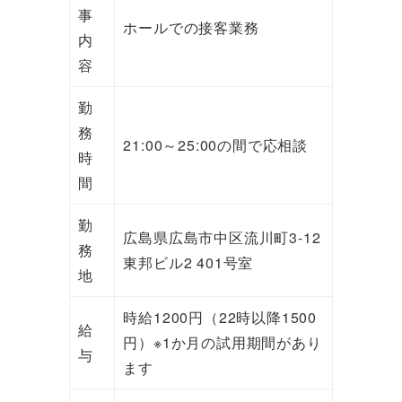
事
ホールでの接客業務
内
容
勤
務
21:00～25:00の間で応相談
時
間
勤
広島県広島市中区流川町3-12
務
東邦ビル2 401号室
地
時給1200円（22時以降1500
給
円）※1か月の試用期間があり
与
ます