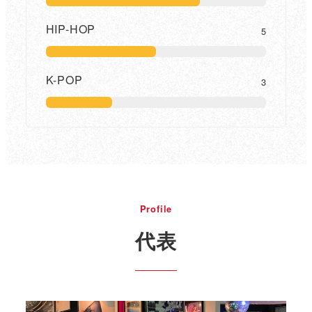
HIP-HOP
5
K-POP
3
Profile
代表