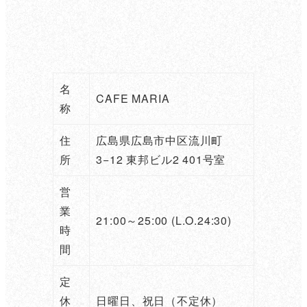
名
CAFE MARIA
称
住
広島県広島市中区流川町
所
3−12 東邦ビル2 401号室
営
業
21:00～25:00 (L.O.24:30)
時
間
定
休
日曜日、祝日（不定休）